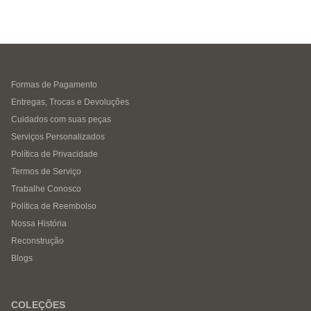
Formas de Pagamento
Entregas, Trocas e Devoluções
Cuidados com suas peças
Serviços Personalizados
Política de Privacidade
Termos de Serviço
Trabalhe Conosco
Política de Reembolso
Nossa História
Reconstrução
Blogs
COLEÇÕES