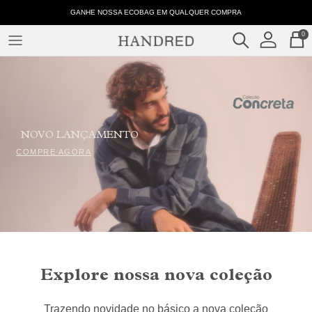
Pular
0060
GANHE NOSSA ECOBAG EM QUALQUER COMPRA
para
-
0
o
Tabela
conteúdo
ROUPAS
de
Medidas
COLEÇÕES
–
Handred
NOVO LANÇAMENTO
COMPRE AGORA
Explore nossa nova coleção
Trazendo novidade no básico a nova coleção