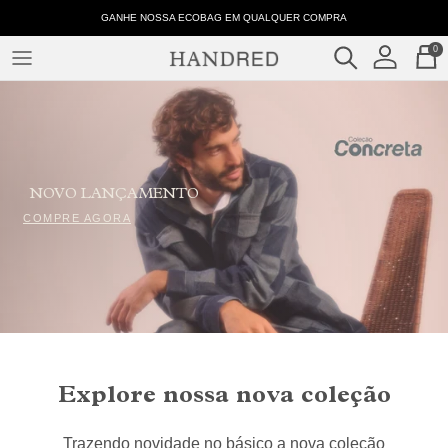
Pular
HTML
GANHE NOSSA ECOBAG EM QUALQUER COMPRA
para
sitemap
0
o
for
conteúdo
ROUPAS
articles
–
COLEÇÕES
Handred
NOVO LANÇAMENTO
COMPRE AGORA
Explore nossa nova coleção
Trazendo novidade no básico a nova coleção