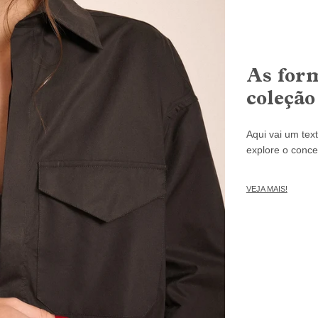
As form
coleç
Aqui vai um tex
explore o concei
VEJA MAIS!