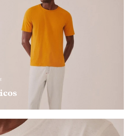
E
icos