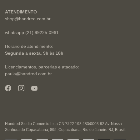
ATENDIMENTO
shop@handred.com.br
whatsapp (21) 99225-0961
Horário de atendimento:
Segunda
a
sexta
,
9h
às
18h
Licenciamentos, parcerias e atacado:
paula@handred.com.br
Handred Studio Comercio Ltda CNPJ 22.193.483/0003-92 Av. Nossa
Senhora de Copacabana, 895, Copacabana, Rio de Janeiro RJ, Brasil.
Calça Algodão Max Pregas