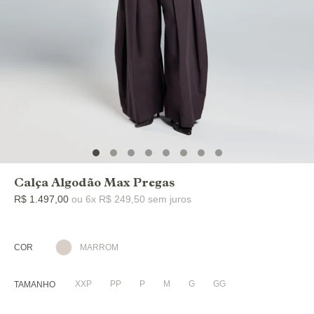
Calça Algodão Max Pregas
R$ 1.497,00
ou 6x R$ 249,50 sem juros
COR
MARROM
XXP
PP
P
M
G
GG
TAMANHO