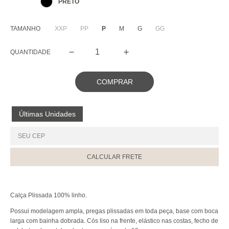
PRETO
XXP
PP
P
M
G
GG
TAMANHO
QUANTIDADE
COMPRAR
Últimas Unidades
CALCULAR FRETE
Calça Plissada 100% linho.
Possui modelagem ampla, pregas plissadas em toda peça, base com boca
larga com bainha dobrada. Cós liso na frente, elástico nas costas, fecho de