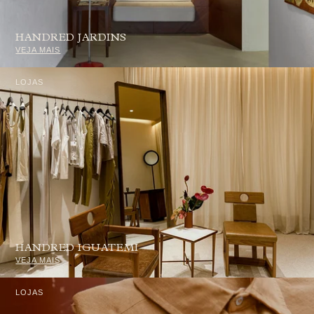
HANDRED JARDINS
VEJA MAIS
LOJAS
HANDRED IGUATEMI
VEJA MAIS
LOJAS