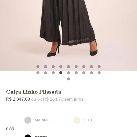
Calça Linho Plissada
R$ 2.847,00
ou 6x R$ 284,70 sem juros
MARINHO
CRU
COR