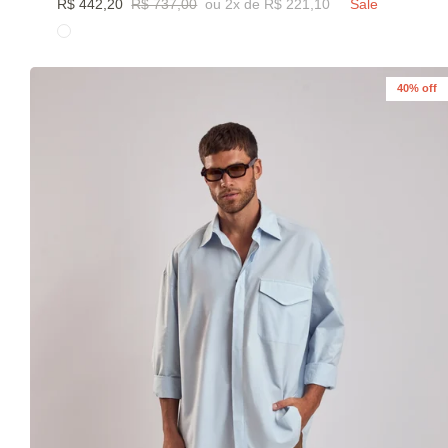
R$ 442,20
R$ 737,00
ou 2x de R$ 221,10
Sale
40% off