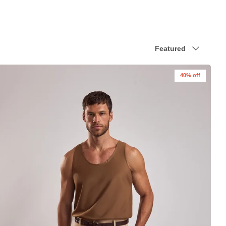
Sort
Featured
by
40% off