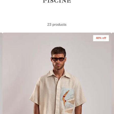
PISCINE
23 products
40% off