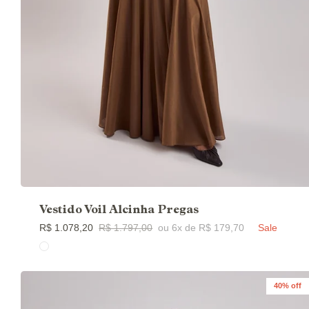
Vestido Voil Alcinha Pregas
R$ 1.078,20
R$ 1.797,00
ou 6x de R$ 179,70
Sale
40% off