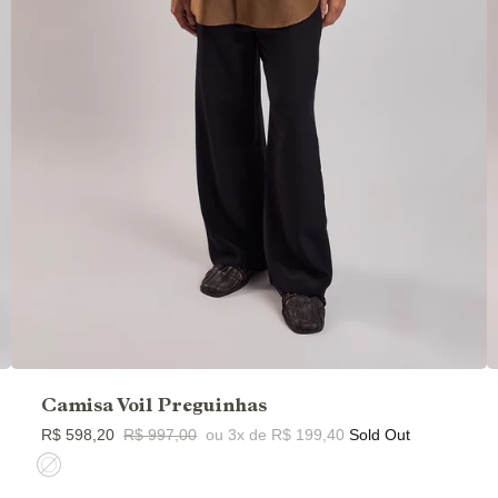
Camisa Voil Preguinhas
R$ 598,20
R$ 997,00
ou 3x de R$ 199,40
Sold Out