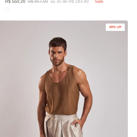
R$ 550,20
R$ 917,00
ou 3x de R$ 183,40
Sale
40% off