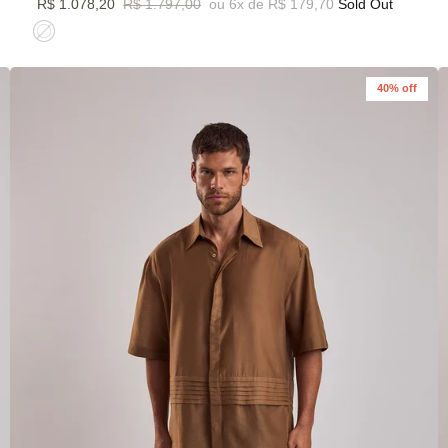
R$ 1.078,20
R$ 1.797,00
ou 6x de R$ 179,70
Sold Out
40% off