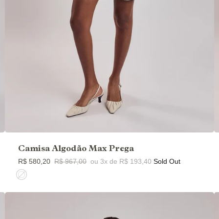
Camisa Algodão Max Prega
R$ 580,20
R$ 967,00
ou 3x de R$ 193,40
Sold Out