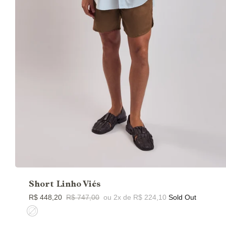
Short Linho Viés
R$ 448,20
R$ 747,00
ou 2x de R$ 224,10
Sold Out